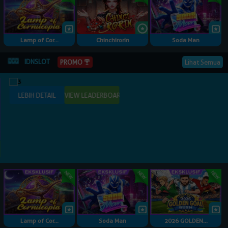
Lamp of Cor...
Chinchirorin
Soda Man
IDNSLOT
Lihat Semua
PROMO
Lamp of Cor...
Soda Man
2026 GOLDEN...