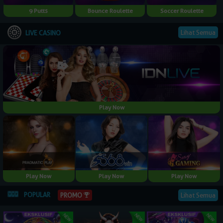
9 Putts
Bounce Roulette
Soccer Roulette
Lihat Semua
LIVE CASINO
Play Now
Play Now
Play Now
Play Now
POPULAR
Lihat Semua
PROMO