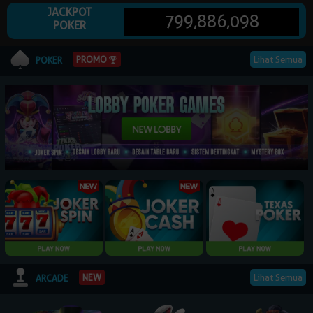
JACKPOT
799,886,098
POKER
© 2026 NagaPoker. All Rights Reserved | 18+
Lihat Semua
PROMO
POKER
Lihat Semua
NEW
ARCADE