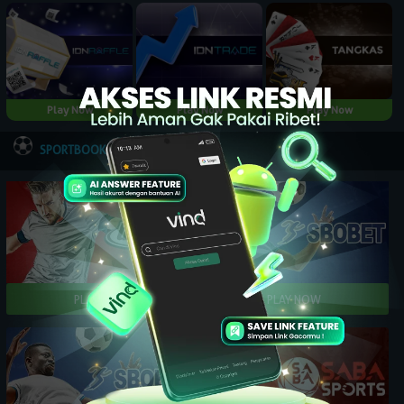
Play Now
Play Now
Play Now
NEW
SPORTBOOK