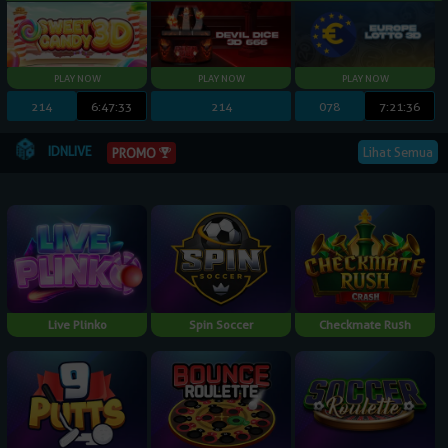
214
6:47:32
214
078
7:21:35
IDNLIVE
Lihat Semua
PROMO
Live Plinko
Spin Soccer
Checkmate Rush